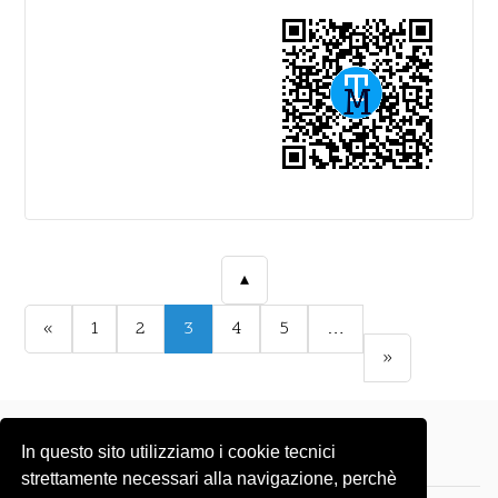
▴
«
1
2
3
4
5
…
»
In questo sito utilizziamo i cookie tecnici
strettamente necessari alla navigazione, perchè