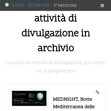
UniMe
BIOMORF
a
-
-
3
MISSIONE
attività di
divulgazione in
archivio
consulta le attività di divulgazione già svolte
od in programma.
MEDNIGHT, Notte
Mediterranea delle