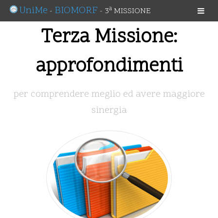
UniMe
BIOMORF
a
-
-
3
MISSIONE
Terza Missione:
approfondimenti
per comprendere meglio ed avere maggiore
sinergia