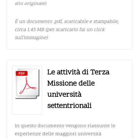
sito originale
)
È un documento
.pdf
, scaricabile e stampabile,
circa 1.45 MB (per scaricarlo fai un click
sull'immagine)
Le attività di Terza
Missione delle
università
settentrionali
In questo documento vengono riassunte le
esperienze delle maggiori università