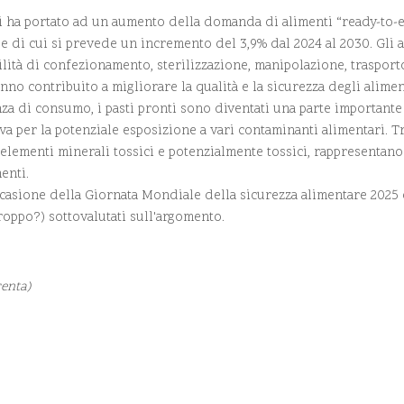
i ha portato ad un aumento della domanda di alimenti “ready-to-ea
3 e di cui si prevede un incremento del 3,9% dal 2024 al 2030. Gli 
acilità di confezionamento, sterilizzazione, manipolazione, traspor
o contribuito a migliorare la qualità e la sicurezza degli alimen
nza di consumo, i pasti pronti sono diventati una parte importante
iva per la potenziale esposizione a vari contaminanti alimentari. 
li elementi minerali tossici e potenzialmente tossici, rappresentano
enti.
casione della Giornata Mondiale della sicurezza alimentare 2025 ch
roppo?) sottovalutati sull'argomento.
renta)