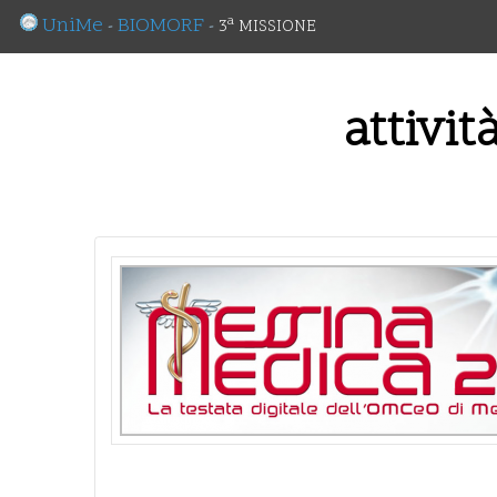
UniMe
BIOMORF
a
-
-
3
MISSIONE
attivit